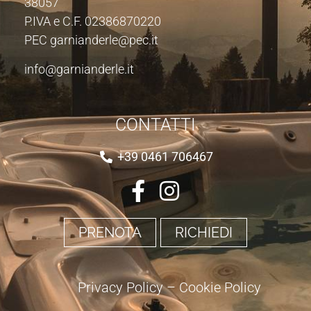
38057
P.IVA e C.F. 02386870220
PEC garnianderle@pec.it
info@garnianderle.it
CONTATTI
+39 0461 706467
PRENOTA
RICHIEDI
Privacy Policy
–
Cookie Policy