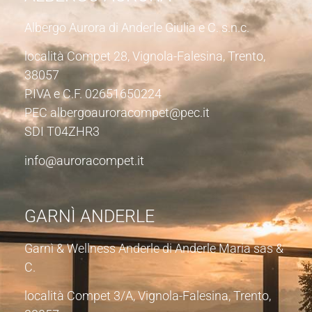
Albergo Aurora di Anderle Giulia e C. s.n.c.
località Compet 28, Vignola-Falesina, Trento,
38057
P.IVA e C.F. 02651650224
PEC albergoauroracompet@pec.it
SDI T04ZHR3
info@auroracompet.it
GARNÌ ANDERLE
Garnì & Wellness Anderle di Anderle Maria sas &
C.
località Compet 3/A, Vignola-Falesina, Trento,