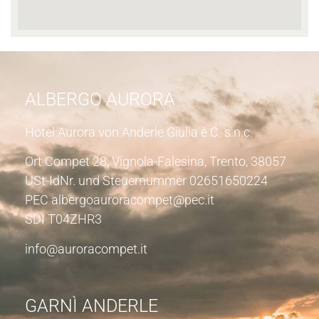
ALBERGO AURORA
Hotel Aurora von Anderle Giulia e C. s.n.c.
Ort Compet 28, Vignola-Falesina, Trento, 38057
USt-IdNr. und Steuernummer 02651650224
PEC albergoauroracompet@pec.it
SDI T04ZHR3
info@auroracompet.it
GARNÌ ANDERLE