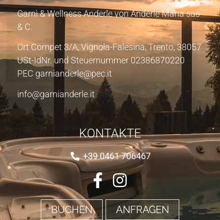
Garnì & Wellness Anderle von Anderle Maria sas
& C.
Ort Compet 3/A, Vignola-Falesina, Trento, 38057
USt-IdNr. und Steuernummer 02386870220
PEC garnianderle@pec.it
info@garnianderle.it
KONTAKTE
+39 0461 706467
BUCHEN
ANFRAGEN